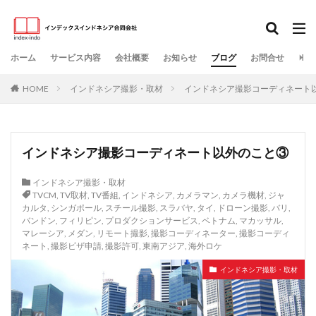
ホーム
サービス内容​
会社概要​
お知らせ
ブログ
お問合せ
HOME
インドネシア撮影・取材
インドネシア撮影コーディネート
インドネシア撮影コーディネート以外のこと③
インドネシア撮影・取材
TVCM
,
TV取材
,
TV番組
,
インドネシア
,
カメラマン
,
カメラ機材
,
ジャ
カルタ
,
シンガポール
,
スチール撮影
,
スラバヤ
,
タイ
,
ドローン撮影
,
バリ
,
バンドン
,
フィリピン
,
プロダクションサービス
,
ベトナム
,
マカッサル
,
マレーシア
,
メダン
,
リモート撮影
,
撮影コーディネーター
,
撮影コーディ
ネート
,
撮影ビザ申請
,
撮影許可
,
東南アジア
,
海外ロケ
インドネシア撮影・取材